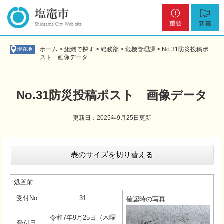
ペ
メ
重
新
ー
ニ
要
着
ジ
ュ
の
ー
先
を
ホーム
>
組織で探す
>
総務部
>
危機管理課
>
No.31防災投稿ポ
現在地
頭
飛
スト 画像データ
で
ば
す
し
。
て
No.31防災投稿ポスト 画像データ
本
文
更新日：2025年9月25日更新
へ
本
文
表のサイズを切り替える
処置前
受付No
31
確認時の写真
令和7年9月25日（木曜
受付日