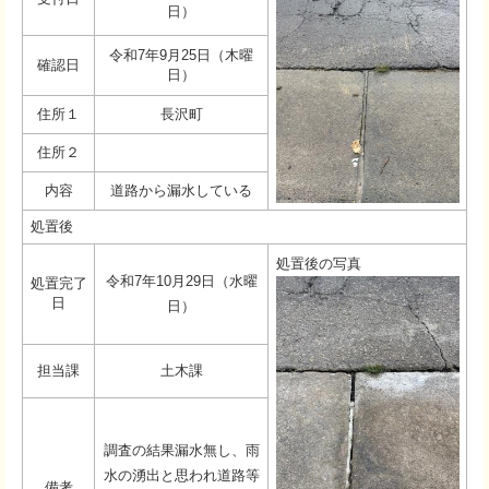
日）
令和7年9月25日（木曜
確認日
日）
住所１
長沢町
住所２
内容
道路から漏水している
処置後
処置後の写真
令和7年10月29日（水曜
処置完了
日
日）
担当課
土木課
調査の結果漏水無し、雨
水の湧出と思われ道路等
備考