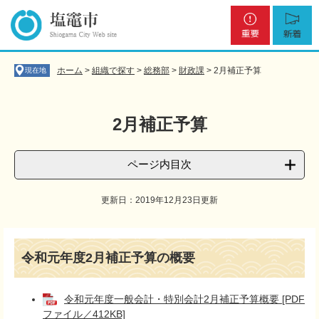
ペ
メ
重
新
ー
ニ
要
着
ジ
ュ
の
ー
先
を
ホーム
>
組織で探す
>
総務部
>
財政課
>
2月補正予算
現在地
頭
飛
で
ば
す
し
2月補正予算
。
て
本
文
ページ内目次
へ
更新日：2019年12月23日更新
本
文
令和元年度2月補正予算の概要
令和元年度一般会計・特別会計2月補正予算概要 [PDF
ファイル／412KB]