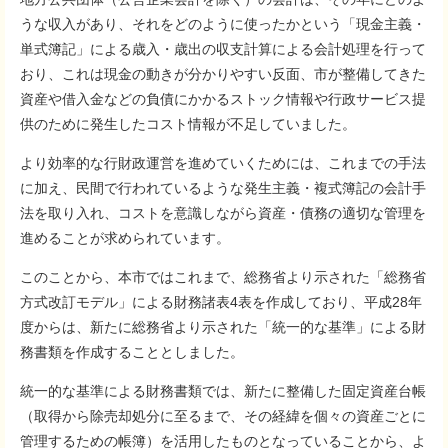
うな収入があり、それをどのように使ったかという「現金主義・
単式簿記」による歳入・歳出の収支計算による会計処理を行って
おり、これは現金の動きが分かりやすい反面、市が整備してきた
資産や借入金などの負債にかかるストック情報や行政サービス提
供のために発生したコスト情報が不足していました。
より効率的な行財政運営を進めていくためには、これまでの手法
に加え、民間で行われているような発生主義・複式簿記の会計手
法を取り入れ、コストを意識しながら資産・債務の適切な管理を
進めることが求められています。
このことから、本市ではこれまで、総務省より示された「総務省
方式改訂モデル」による財務諸表4表を作成しており、平成28年
度からは、新たに総務省より示された「統一的な基準」による財
務書類を作成することとしました。
統一的な基準による財務書類では、新たに整備した固定資産台帳
（取得から除売却処分に至るまで、その経緯を個々の資産ごとに
管理するための帳簿）を活用したものとなっていることから、よ