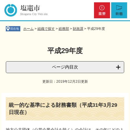
ペ
メ
重
新
ー
ニ
要
着
ジ
ュ
の
ー
先
を
ホーム
>
組織で探す
>
総務部
>
財政課
>
平成29年度
現在地
頭
飛
で
ば
す
し
平成29年度
。
て
本
文
ページ内目次
へ
更新日：2019年12月2日更新
本
文
統一的な基準による財務書類（平成31年3月29
日現在）
地方公共団体（公営企業会計を除く）の会計は、その年にどのよ