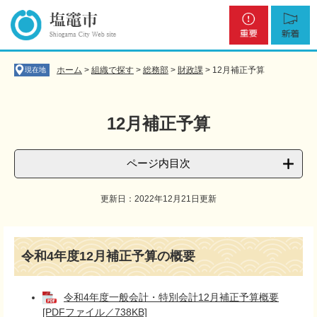
ペ
メ
重
新
ー
ニ
要
着
ジ
ュ
の
ー
先
を
ホーム
>
組織で探す
>
総務部
>
財政課
>
12月補正予算
現在地
頭
飛
で
ば
す
し
12月補正予算
。
て
本
文
ページ内目次
へ
更新日：2022年12月21日更新
本
文
令和4年度12月補正予算の概要
令和4年度一般会計・特別会計12月補正予算概要
[PDFファイル／738KB]