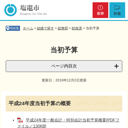
ペ
メ
重
新
ー
ニ
要
着
ジ
ュ
の
ー
先
を
ホーム
>
組織で探す
>
総務部
>
財政課
>
当初予算
現在地
頭
飛
で
ば
す
し
当初予算
。
て
本
文
ページ内目次
へ
更新日：2019年12月2日更新
本
文
平成24年度当初予算の概要
平成24年度一般会計・特別会計当初予算概要[PDFフ
ァイル／130KB]