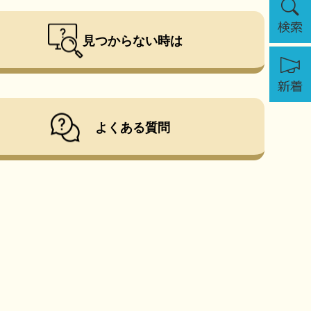
索
見つからない時は
新
着
よくある質問