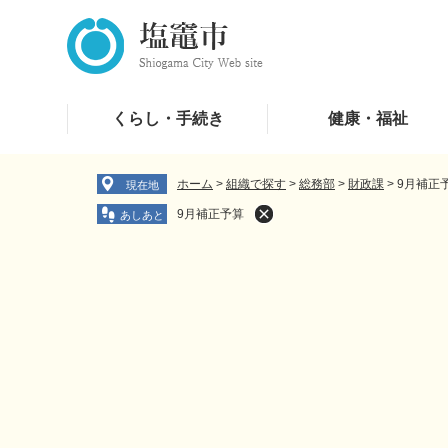
ペ
メ
ー
ニ
ジ
ュ
の
ー
先
を
くらし・手続き
健康・福祉
頭
飛
で
ば
す
し
ホーム
>
組織で探す
>
総務部
>
財政課
>
9月補正
現在地
。
て
9月補正予算
本
文
へ