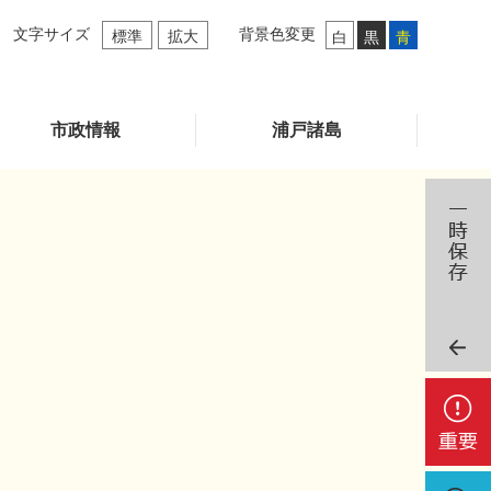
文字サイズ
背景色変更
標準
拡大
白
黒
青
市政情報
浦戸諸島
重
要
検