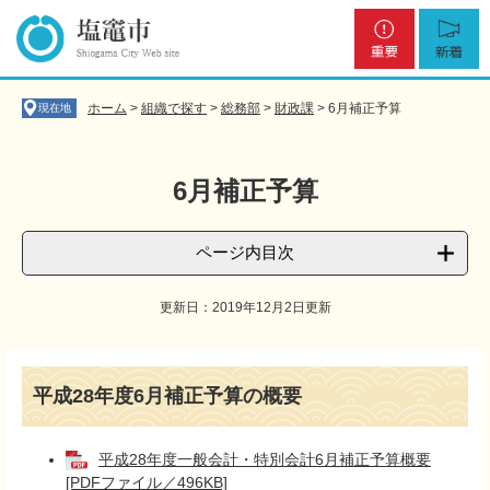
ペ
メ
重
新
ー
ニ
要
着
ジ
ュ
の
ー
先
を
ホーム
>
組織で探す
>
総務部
>
財政課
>
6月補正予算
現在地
頭
飛
で
ば
す
し
6月補正予算
。
て
本
文
ページ内目次
へ
更新日：2019年12月2日更新
本
文
平成28年度6月補正予算の概要
平成28年度一般会計・特別会計6月補正予算概要
[PDFファイル／496KB]