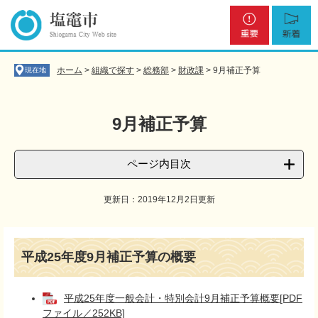
ペ
メ
重
新
ー
ニ
要
着
ジ
ュ
の
ー
先
を
ホーム
>
組織で探す
>
総務部
>
財政課
>
9月補正予算
現在地
頭
飛
で
ば
す
し
9月補正予算
。
て
本
文
ページ内目次
へ
更新日：2019年12月2日更新
本
文
平成25年度9月補正予算の概要
平成25年度一般会計・特別会計9月補正予算概要[PDF
ファイル／252KB]