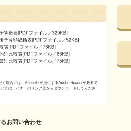
概要[PDFファイル／329KB]
予算額総括表[PDFファイル／52KB]
[PDFファイル／76KB]
別比較表[PDFファイル／86KB]
別比較表[PDFファイル／75KB]
場合には、Adobe社が提供するAdobe Readerが必要で
持ちでない方は、バナーのリンク先からダウンロードしてくださ
するお問い合わせ