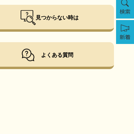
索
見つからない時は
新
着
よくある質問