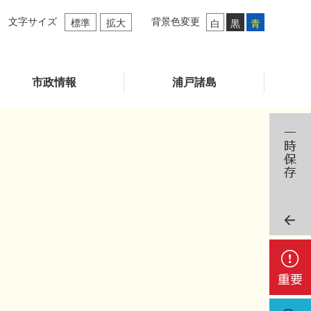
文字サイズ
背景色変更
標準
拡大
白
黒
青
市政情報
浦戸諸島
）
重
要
検