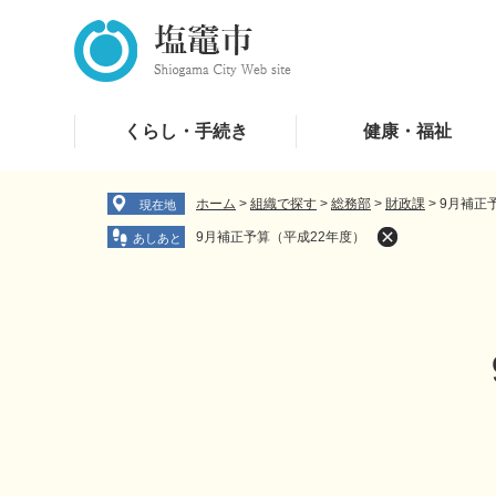
ペ
メ
ー
ニ
ジ
ュ
の
ー
先
を
くらし・手続き
健康・福祉
頭
飛
で
ば
す
し
ホーム
>
組織で探す
>
総務部
>
財政課
>
9月補正
現在地
。
て
9月補正予算（平成22年度）
本
文
へ