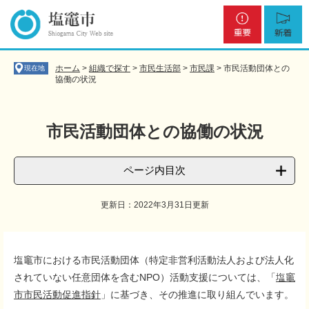
ペ
メ
重
新
ー
ニ
要
着
ジ
ュ
の
ー
先
を
ホーム
>
組織で探す
>
市民生活部
>
市民課
>
市民活動団体との
現在地
頭
飛
協働の状況
で
ば
す
し
。
て
市民活動団体との協働の状況
本
文
へ
ページ内目次
更新日：2022年3月31日更新
本
文
塩竈市における市民活動団体（特定非営利活動法人および法人化
されていない任意団体を含むNPO）活動支援については、「
塩竈
市市民活動促進指針
」に基づき、その推進に取り組んでいます。