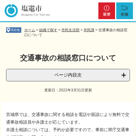
ペ
メ
重
新
ー
ニ
要
着
ジ
ュ
の
ー
先
を
ホーム
>
組織で探す
>
市民生活部
>
市民課
>
交通事故の相談窓
現在地
頭
飛
口について
で
ば
す
し
。
て
交通事故の相談窓口について
本
文
へ
ページ内目次
更新日：2022年3月31日更新
本
文
宮城県では、交通事故に関する相談を電話や面談により無料で交
通事故相談員や弁護士が応じています。
弁護士相談については、予約が必要ですので、事前に県庁交通事