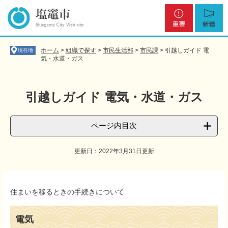
ペ
メ
重
新
ー
ニ
要
着
ジ
ュ
の
ー
先
を
ホーム
>
組織で探す
>
市民生活部
>
市民課
>
引越しガイド 電
現在地
頭
飛
気・水道・ガス
で
ば
す
し
。
て
引越しガイド 電気・水道・ガス
本
文
へ
ページ内目次
更新日：2022年3月31日更新
本
文
住まいを移るときの手続きについて
電気