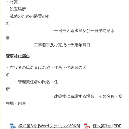
・材質
・設置場所
・滅菌のための装置の有
無
・一日最大給水量及び一日平均給水
量
・工事着手及び完成の予定年月日
変更後に届出
​・布設者の氏名又は名称・住所・代表者の氏
名
・管理責任者の氏名・住
所
・建築物に布設する場合、その名称・所
在地・用途
・
様式第3号 [Wordファイル／30KB]
、
様式第3号 [PDF