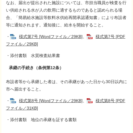
なお、届出が提出された施設については、市担当職員が検査を行
い供給される水が人の飲用に適するものであると認められる場
合、「簡易給水施設等飲料水供給再開承認通知書」により布設者
等に通知されます。通知後に、給水を開始すること。
・
様式第7号 [Wordファイル／29KB]
、
様式第7号 [PDF
ファイル／29KB]
・添付書類 水質検査結果書
承継の手続き（条例第12条）
布設者等から承継した者は、その承継があった日から30日以内に
市へ届出すること。
・
様式第8号 [Wordファイル／29KB]
、
様式第8号 [PDF
ファイル／31KB]
・添付書類 地位の承継を証する書類