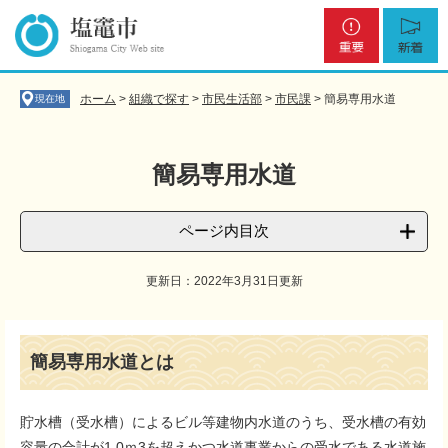
ペ
メ
重
新
ー
ニ
要
着
ジ
ュ
の
ー
先
を
ホーム
>
組織で探す
>
市民生活部
>
市民課
>
簡易専用水道
現在地
頭
飛
で
ば
す
し
簡易専用水道
。
て
本
文
ページ内目次
へ
更新日：2022年3月31日更新
本
文
簡易専用水道とは
貯水槽（受水槽）によるビル等建物内水道のうち、受水槽の有効
容量の合計が1 0ｍ3を超えかつ水道事業からの受水である水道施