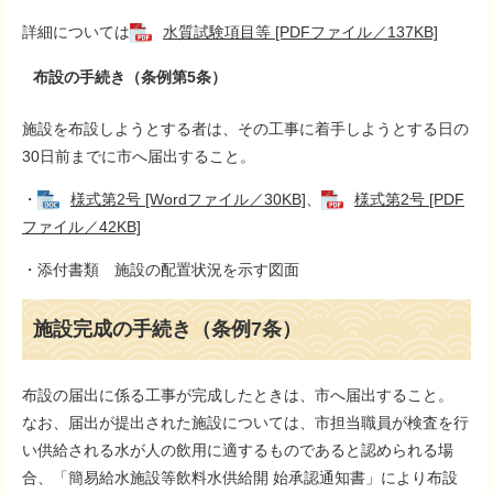
詳細については
水質試験項目等 [PDFファイル／137KB]
布設の手続き（条例第5条）
施設を布設しようとする者は、その工事に着手しようとする日の
30日前までに市へ届出すること。
・
様式第2号 [Wordファイル／30KB]
、
様式第2号 [PDF
ファイル／42KB]
・添付書類 施設の配置状況を示す図面
施設完成の手続き（条例7条）
布設の届出に係る工事が完成したときは、市へ届出すること。
なお、届出が提出された施設については、市担当職員が検査を行
い供給される水が人の飲用に適するものであると認められる場
合、「簡易給水施設等飲料水供給開 始承認通知書」により布設