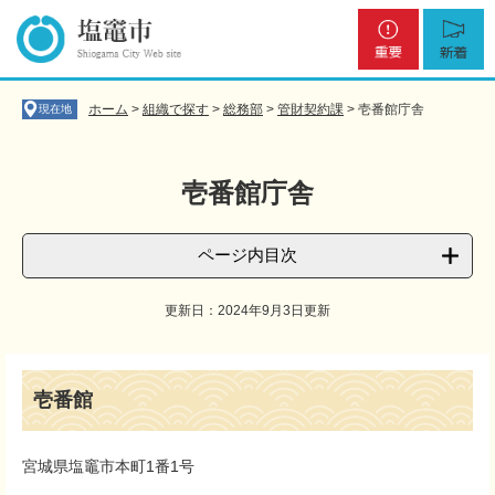
ペ
メ
重
新
ー
ニ
要
着
ジ
ュ
の
ー
先
を
ホーム
>
組織で探す
>
総務部
>
管財契約課
>
壱番館庁舎
現在地
頭
飛
で
ば
す
し
壱番館庁舎
。
て
本
文
ページ内目次
へ
更新日：2024年9月3日更新
本
文
壱番館
宮城県塩竈市本町1番1号