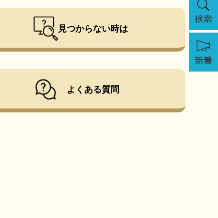
索
見つからない時は
新
着
よくある質問