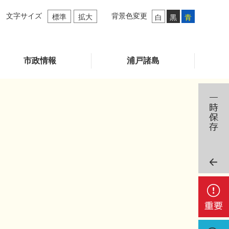
文字サイズ
背景色変更
標準
拡大
白
黒
青
市政情報
浦戸諸島
重
要
検