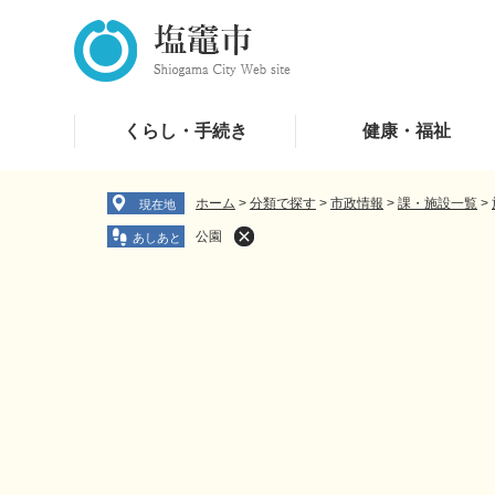
ペ
メ
ー
ニ
ジ
ュ
の
ー
先
を
くらし・手続き
健康・福祉
頭
飛
で
ば
す
し
ホーム
>
分類で探す
>
市政情報
>
課・施設一覧
>
現在地
。
て
公園
本
文
へ