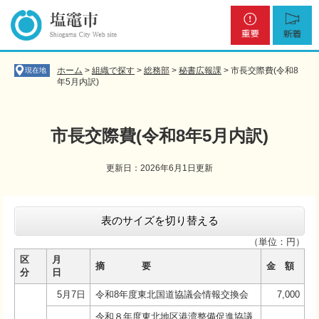
ペ
メ
重
新
ー
ニ
要
着
ジ
ュ
の
ー
先
を
ホーム
>
組織で探す
>
総務部
>
秘書広報課
>
市長交際費(令和8
現在地
頭
飛
年5月内訳)
で
ば
す
し
。
て
市長交際費(令和8年5月内訳)
本
文
更新日：2026年6月1日更新
へ
本
文
表のサイズを切り替える
（単位：円）
区
月
摘 要
金 額
分
日
5月7日
令和8年度東北国道協議会情報交換会
7,000
令和８年度東北地区港湾整備促進協議