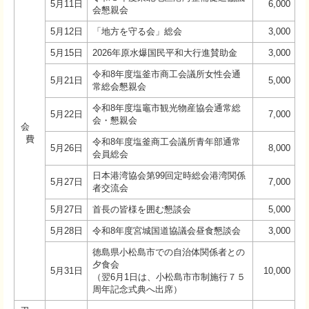
5月11日
6,000
会懇親会
5月12日
「地方を守る会」総会
3,000
5月15日
2026年原水爆国民平和大行進賛助金
3,000
令和8年度塩釜市商工会議所女性会通
5月21日
5,000
常総会懇親会
令和8年度塩竈市観光物産協会通常総
5月22日
7,000
会・懇親会
会
費
令和8年度塩釜商工会議所青年部通常
5月26日
8,000
会員総会
日本港湾協会第99回定時総会港湾関係
5月27日
7,000
者交流会
5月27日
首長の皆様を囲む懇談会
5,000
5月28日
令和8年度宮城国道協議会昼食懇談会
3,000
徳島県小松島市での自治体関係者との
夕食会
5月31日
10,000
（翌6月1日は、小松島市市制施行７５
周年記念式典へ出席）