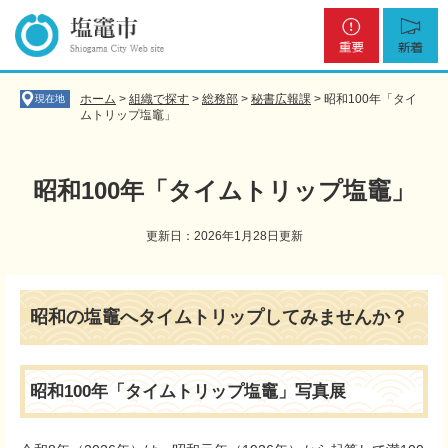
ペ
メ
重
新
ー
ニ
要
着
ジ
ュ
の
ー
先
を
ホーム
>
組織で探す
>
総務部
>
秘書広報課
>
昭和100年「タイ
現在地
頭
飛
ムトリップ塩竈」
で
ば
す
し
。
て
昭和100年「タイムトリップ塩竈」
本
文
更新日：2026年1月28日更新
へ
本
文
昭和の塩竈へタイムトリップしてみませんか？
昭和100年「タイムトリップ塩竈」写真展