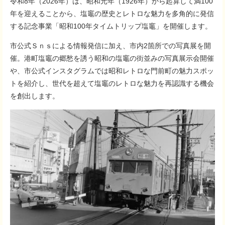
令和8年（2026年）は、昭和元年（1926年）から起算して満100
年を迎えることから、塩竈の歴史とレトロな魅力を多角的に発信
する記念事業「昭和100年タイムトリップ塩竈」を開催します。
市公式Ｓｎｓによる情報発信に加え、市内2箇所での写真展を開
催。港町塩竈の郷愁を誘う昭和の塩竈の街並みの写真展示会開催
や、市公式インスタグラムでは昭和レトロな門前町の魅力スポッ
トを紹介し、世代を超えて塩竈のレトロな魅力を再認識する機会
を創出します。