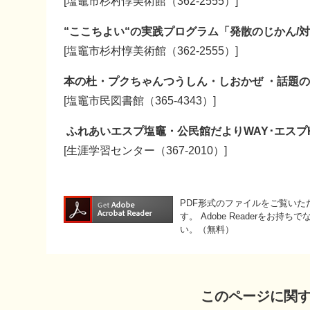
​​[塩竈市杉村惇美術館（362-2555）]
“ここちよい“の実践プログラム「発散のじかん/
​​[塩竈市杉村惇美術館（362-2555）]​
本の杜・プクちゃんつうしん・しおかぜ ・話題
[塩竈市民図書館（365-4343）]
ふれあいエスプ塩竈・公民館だよりWAY･エスプKI
[生涯学習センター（367-2010）]
PDF形式のファイルをご覧いただく
す。
Adobe Readerをお
い。（無料）
このページに関