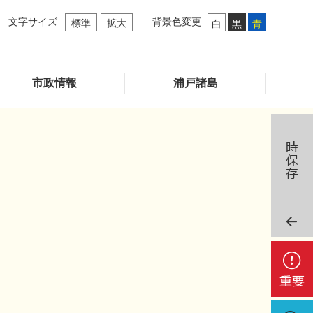
文字サイズ
背景色変更
標準
拡大
白
黒
青
市政情報
浦戸諸島
重
要
検