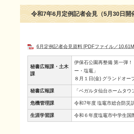
本
令和7年6月定例記者会見（5月30日開
文
6月定例記者会見資料 [PDFファイル／10.61M
伊保石公園再整備 第一弾
秘書広報課・土木
ー・塩竈」
課
８月１日(金) グランドオー
秘書広報課
「ベガルタ仙台ホームタウ
危機管理課
令和7年度 塩竈市総合防災
生涯学習課
令和６年度塩竈市中学生国