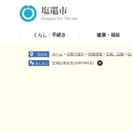
ペ
メ
ー
ニ
ジ
ュ
の
ー
先
を
くらし・手続き
健康・福祉
頭
飛
で
ば
す
し
ホーム
>
分類で探す
>
市政情報
>
広報・広聴
>
記
現在地
。
て
定例記者会見(令和7年6月)
本
文
へ