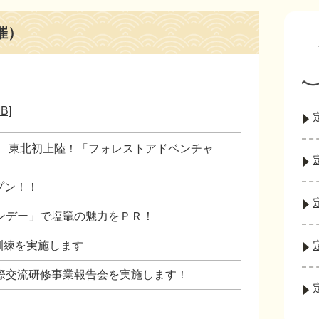
催）
B]
！ 東北初上陸！「フォレストアドベンチャ
プン！！
ンデー」で塩竈の魅力をＰＲ！
訓練を実施します
際交流研修事業報告会を実施します！