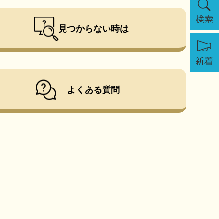
索
見つからない時は
新
着
よくある質問