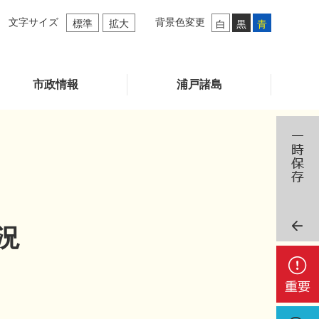
文字サイズ
背景色変更
標準
拡大
白
黒
青
市政情報
浦戸諸島
況
重
要
検