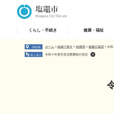
ペ
メ
ー
ニ
ジ
ュ
の
ー
先
を
くらし・手続き
健康・福祉
頭
飛
で
ば
す
し
ホーム
>
組織で探す
>
総務部
>
秘書広報課
>
令和
現在地
。
て
令和４年度市長交際費執行状況
本
文
へ