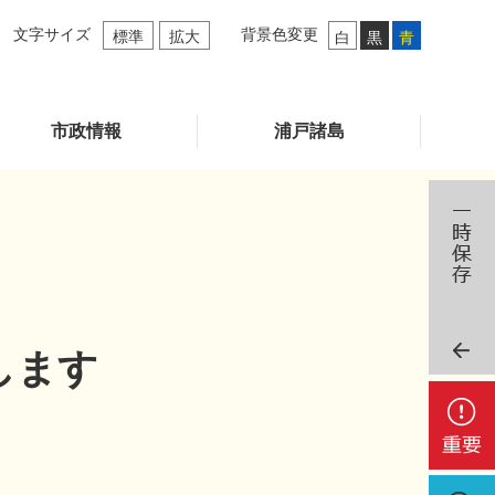
文字サイズ
背景色変更
標準
拡大
白
黒
青
市政情報
浦戸諸島
します
重
要
検