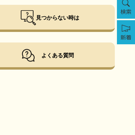
索
見つからない時は
新
着
よくある質問