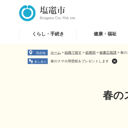
ペ
メ
ー
ニ
ジ
ュ
の
ー
先
を
くらし・手続き
健康・福祉
頭
飛
で
ば
す
し
ホーム
>
組織で探す
>
総務部
>
秘書広報課
>
春の
現在地
。
て
春のスマホ用壁紙をプレゼントします
本
文
へ
春の