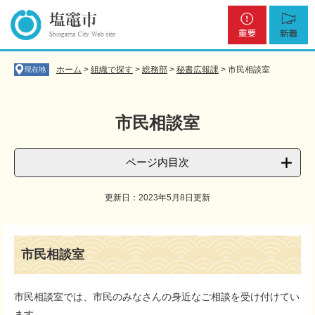
ペ
メ
重
新
ー
ニ
要
着
ジ
ュ
の
ー
先
を
ホーム
>
組織で探す
>
総務部
>
秘書広報課
>
市民相談室
現在地
頭
飛
で
ば
す
し
市民相談室
。
て
本
文
ページ内目次
へ
更新日：2023年5月8日更新
本
文
市民相談室
市民相談室では、市民のみなさんの身近なご相談を受け付けてい
ます。