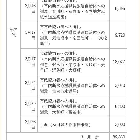
市政協力者への御礼
3月16
（市内断水応援職員派遣自治体への
8,895
日
謝意 女川町・石巻市・石巻地方広
域水道企業団）
市市政協力者への御礼
その
3月17
（市内断水応援職員派遣自治体への
他
9,720
日
謝意 気仙沼市・南三陸町・ 東松
島市）
市政協力者への御礼
3月17
（市内断水応援職員派遣自治体への
18,027
日
謝意 登米市・栗原市・大崎市・美
里町・涌谷町・大郷町）
市政協力者への御礼
3月24
（市内断水応援職員派遣自治体への
3,040
日
謝意 仙台市水道局）
市政協力者への御礼
3月29
（市内断水応援職員派遣自治体への
6,300
日
謝意 大和町・富谷市）
3月26
土産（秋田県大館市長来塩）
3,000
日
3 月 計
89,860