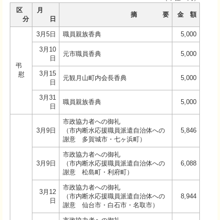
区
月
摘 要
金 額
分
日
3月5日
職員親族香典
5,000
3月10
元市職員香典
5,000
日
弔
3月15
慰
元観月山町内会長香典
5,000
日
3月31
職員親族香典
5,000
日
市政協力者への御礼
3月9日
（市内断水応援職員派遣自治体への
5,846
謝意 多賀城市・七ヶ浜町）
市政協力者への御礼
3月9日
（市内断水応援職員派遣自治体への
6,088
謝意 松島町・利府町）
市政協力者への御礼
3月12
（市内断水応援職員派遣自治体への
8,944
日
謝意 仙台市・白石市・名取市）