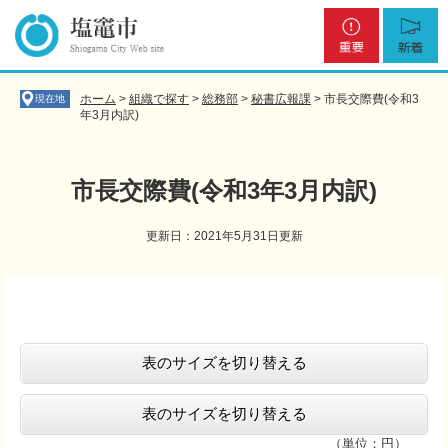
ペ
メ
重
新
ー
ニ
要
着
ジ
ュ
の
ー
先
を
ホーム
>
組織で探す
>
総務部
>
秘書広報課
>
市長交際費(令和3
現在地
頭
飛
年3月内訳)
で
ば
す
し
。
て
市長交際費(令和3年3月内訳)
本
文
更新日：2021年5月31日更新
へ
本
文
表のサイズを切り替える
表のサイズを切り替える
（単位：円）