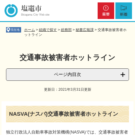
ペ
メ
重
新
ー
ニ
要
着
ジ
ュ
の
ー
先
を
ホーム
>
組織で探す
>
総務部
>
秘書広報課
>
交通事故被害者ホ
現在地
頭
飛
ットライン
で
ば
す
し
。
て
交通事故被害者ホットライン
本
文
へ
ページ内目次
更新日：2021年3月31日更新
本
文
NASVA(ナスバ)交通事故被害者ホットライン
独立行政法人自動車事故対策機構(NASVA)では、交通事故被害者