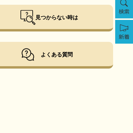
索
見つからない時は
新
着
よくある質問