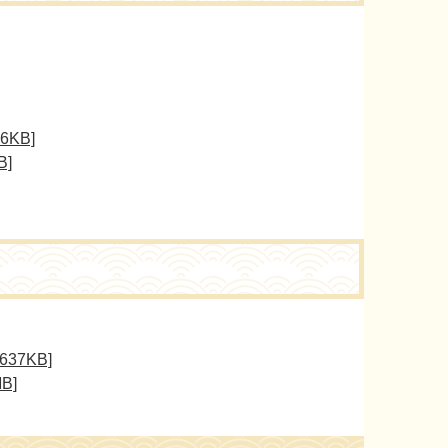
KB]
]
37KB]
B]