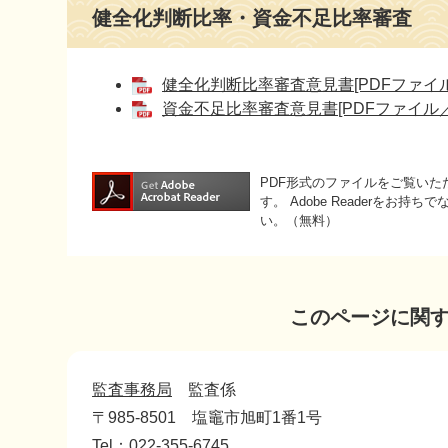
健全化判断比率・資金不足比率審査
健全化判断比率審査意見書[PDFファイル／
資金不足比率審査意見書[PDFファイル／9
PDF形式のファイルをご覧いただく
す。
Adobe Readerをお
い。（無料）
このページに関
監査事務局
監査係
〒985-8501
塩竈市旭町1番1号
Tel：022-355-6745