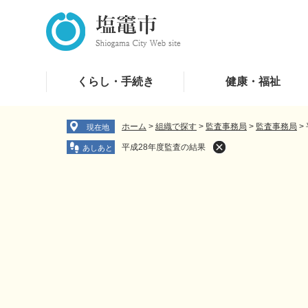
ペ
メ
ー
ニ
ジ
ュ
の
ー
先
を
くらし・手続き
健康・福祉
頭
飛
で
ば
す
し
ホーム
>
組織で探す
>
監査事務局
>
監査事務局
>
現在地
。
て
平成28年度監査の結果
本
文
へ