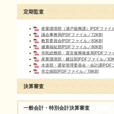
本
定期監査
文
産業環境部（浦戸振興課）[PDFファイル／
議会事務局[PDFファイル／72KB]
教育委員会[PDFファイル／83KB]
健康福祉部[PDFファイル／80KB]
市民総務部・震災復興推進局[PDFファイ
産業環境部・建設部[PDFファイル／83K
水道部・選挙管理委員会・会計課[PDFフ
市立病院[PDFファイル／78KB]
決算審査
一般会計・特別会計決算審査