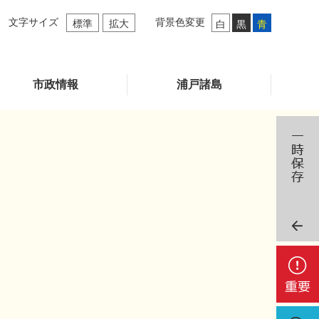
文字サイズ
背景色変更
標準
拡大
白
黒
青
市政情報
浦戸諸島
重
要
検