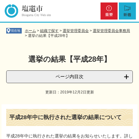
ペ
メ
重
新
ー
ニ
要
着
ジ
ュ
の
ー
先
を
ホーム
>
組織で探す
>
選挙管理委員会
>
選挙管理委員会事務局
現在地
頭
飛
>
選挙の結果【平成28年】
で
ば
す
し
。
て
選挙の結果【平成28年】
本
文
へ
ページ内目次
更新日：2019年12月2日更新
本
文
平成28年中に執行された選挙の結果について
平成28年中に執行された選挙の結果をお知らせいたします。詳し