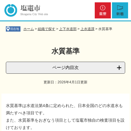
ペ
メ
重
新
ー
ニ
要
着
ジ
ュ
の
ー
先
を
ホーム
>
組織で探す
>
上下水道部
>
上水道課
>
水質基準
現在地
頭
飛
で
ば
す
し
水質基準
。
て
本
文
ページ内目次
へ
更新日：2026年4月1日更新
本
文
水質基準は水道法第4条に定められた、日本全国のどの水道水も
満たすべき項目です。
また、水質基準をおぎなう項目として塩竈市独自の検査項目を設
けております。