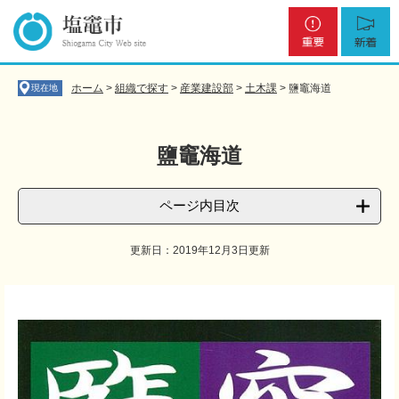
ペ
メ
重
新
ー
ニ
要
着
ジ
ュ
の
ー
先
を
ホーム
>
組織で探す
>
産業建設部
>
土木課
>
鹽竈海道
現在地
頭
飛
で
ば
す
し
鹽竈海道
。
て
本
文
ページ内目次
へ
更新日：2019年12月3日更新
本
文