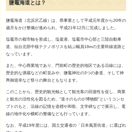
鹽竈海道とは？
鹽竈海道（北浜沢乙線）は、県事業として平成元年度から20年の
歳月をかけ整備が進められ、平成21年12月に完成しました。
塩竈市の都市軸を形成し、塩釜港、塩竈市中心部と三陸自動車
道、仙台北部中核テクノポリスを結ぶ幅員18mの主要幹線道路と
なっています。
また、中心商業地であり、門前町の歴史的地区である沿線には、
歴史的な酒蔵などの町並みや、鹽竈神社の3つの参道、そして神
輿御巡幸など祭りの舞台ともなります。
このことから、歴史的観光軸として観光客の回遊性を促し、商業
と観光の活性化を図るため、“道そのものが博物館”というコンセ
プトのもと、沿線の記憶を道標や和歌、文学碑などで展示し、電
線の地中化や横町の整備なども行っています。
なお、平成19年度には、国土交通省の「日本風景街道」に選ばれ