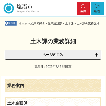
ペ
メ
重
新
ー
ニ
要
着
ジ
ュ
の
ー
先
を
ホーム
>
組織で探す
>
産業建設部
>
土木課
>
土木課の業務詳細
現在地
頭
飛
で
ば
す
し
土木課の業務詳細
。
て
本
文
ページ内目次
へ
更新日：2022年3月31日更新
本
文
​​業務案内
土木企画係