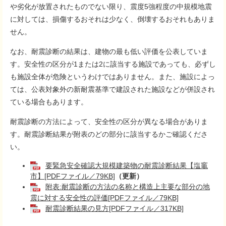
や劣化が放置されたものでない限り、震度5強程度の中規模地震
に対しては、損傷するおそれは少なく、倒壊するおそれもありま
せん。
なお、耐震診断の結果は、建物の最も低い評価を公表していま
す。安全性の区分が1または2に該当する施設であっても、必ずし
も施設全体が危険というわけではありません。また、施設によっ
ては、公表対象外の新耐震基準で建設された施設などが併設され
ている場合もあります。
耐震診断の方法によって、安全性の区分が異なる場合がありま
す。耐震診断結果が附表のどの部分に該当するかご確認くださ
い。
要緊急安全確認大規模建築物の耐震診断結果【塩竈
市】[PDFファイル／79KB]
（更新）
附表:耐震診断の方法の名称と構造上主要な部分の地
震に対する安全性の評価[PDFファイル／79KB]
耐震診断結果の見方[PDFファイル／317KB]