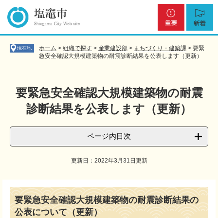
ペ
メ
重
新
ー
ニ
要
着
ジ
ュ
の
ー
先
を
ホーム
>
組織で探す
>
産業建設部
>
まちづくり・建築課
>
要緊
現在地
頭
飛
急安全確認大規模建築物の耐震診断結果を公表します（更新）
で
ば
す
し
。
て
要緊急安全確認大規模建築物の耐震
本
診断結果を公表します（更新）
文
へ
ページ内目次
更新日：2022年3月31日更新
本
文
要緊急安全確認大規模建築物の耐震診断結果の
公表について（更新）