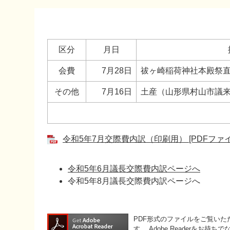
本
文
区分
月日
会費
7月28日
祓ヶ崎稲荷神社本殿祭
その他
7月16日
土産（山形県村山市議
令和5年7月交際費内訳（印刷用） [PDFファイ
令和5年6月議長交際費内訳ページへ
令和5年8月議長交際費内訳ページへ
PDF形式のファイルをご覧いただく
す。
Adobe Readerをお