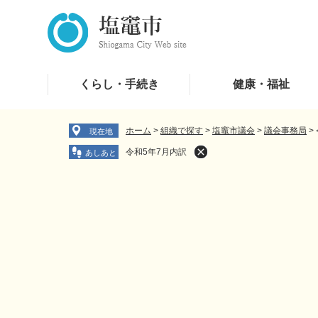
ペ
メ
ー
ニ
ジ
ュ
の
ー
先
を
くらし・手続き
健康・福祉
頭
飛
で
ば
す
し
ホーム
>
組織で探す
>
塩竈市議会
>
議会事務局
>
現在地
。
て
令和5年7月内訳
本
文
へ