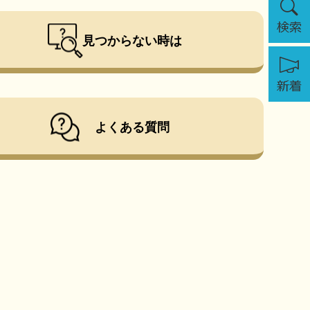
索
見つからない時は
新
着
よくある質問