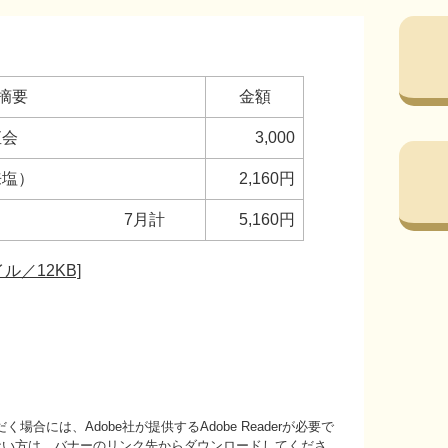
摘要
金額
直会
3,000
来塩）
2,160円
7月計
5,160円
ル／12KB]
場合には、Adobe社が提供するAdobe Readerが必要で
持ちでない方は、バナーのリンク先からダウンロードしてくださ