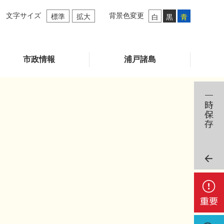
文字サイズ
背景色変更
標準
拡大
白
黒
青
市政情報
浦戸諸島
重
要
検