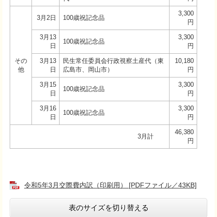
3,300
3月2日
100歳祝記念品
円
3月13
3,300
100歳祝記念品
日
円
その
3月13
民生常任委員会行政視察土産代（東
10,180
他
日
広島市、岡山市）
円
3月15
3,300
100歳祝記念品
日
円
3月16
3,300
100歳祝記念品
日
円
46,380
3月計
円
令和5年3月交際費内訳（印刷用） [PDFファイル／43KB]
表のサイズを切り替える