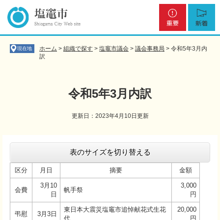
ペ
メ
重
新
ー
ニ
要
着
ジ
ュ
の
ー
先
を
ホーム
>
組織で探す
>
塩竈市議会
>
議会事務局
>
令和5年3月内
現在地
頭
飛
訳
で
ば
す
し
。
て
令和5年3月内訳
本
文
更新日：2023年4月10日更新
へ
本
文
表のサイズを切り替える
区分
月日
摘要
金額
3月10
3,000
会費
帆手祭
日
円
東日本大震災塩竈市追悼献花式生花
20,000
弔慰
3月3日
代
円