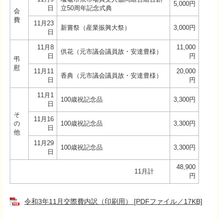
5,000円
日
立50周年記念式典
会
費
11月23
新嘗祭（産業振興大祭）
3,000円
日
11月8
11,000
供花（元市議会議員故・安達豊様）
日
円
弔
慰
11月11
20,000
香典（元市議会議員故・安達豊様）
日
円
11月1
100歳祝記念品
3,300円
日
そ
11月16
の
100歳祝記念品
3,300円
日
他
11月29
100歳祝記念品
3,300円
日
48,900
11月計
円
令和3年11月交際費内訳（印刷用） [PDFファイル／17KB]