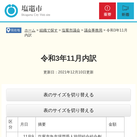
ペ
メ
重
新
ー
ニ
要
着
ジ
ュ
の
ー
先
を
ホーム
>
組織で探す
>
塩竈市議会
>
議会事務局
>
令和3年11月
現在地
頭
飛
内訳
で
ば
す
し
。
て
令和3年11月内訳
本
文
更新日：2021年12月10日更新
へ
本
文
表のサイズを切り替える
表のサイズを切り替える
区
月日
摘要
金額
分
11月9
塩竈市魚市場買受人協同組合組合創