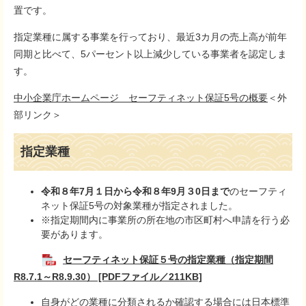
置です。
指定業種に属する事業を行っており、最近3カ月の売上高が前年
同期と比べて、5パーセント以上減少している事業者を認定しま
す。
中小企業庁ホームページ セーフティネット保証5号の概要
＜外
部リンク＞
指定業種
令和８年7月１日から令和８年9
月３0日まで
のセーフティ
ネット保証5号の対象業種が指定されました。
※指定期間内に事業所の所在地の市区町村へ申請を行う必
要があります。
セーフティネット保証５号の指定業種（指定期間
R8.7.1～R8.9.30） [PDFファイル／211KB]
自身がどの業種に分類されるか確認する場合には
日本標準