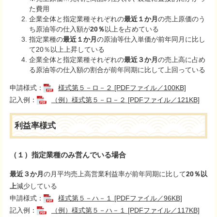
た費用
企業全体と指定業種それぞれの
最近１か月
の売上原価のう
ち原油等の仕入額が
20％
以上を占めている
指定業種の
最近１か月
の原油等仕入単価が前年同月に比し
て20％以上上昇している
企業全体と指定業種それぞれの
最近３か月
の売上高に占め
る原油等の仕入額の割合が前年同期に比して上回っている
申請様式：
様式第５－ロ－２ [PDFファイル／100KB]
記入例：
（例）様式第５－ロ－２ [PDFファイル／121KB]
利益率様式
（１）指定業種のみ営んでいる場合
最近３か月
の月平均売上高営業利益率が前年同期に比して
20％以
上
減少している
申請様式：
様式第５－ハ－１ [PDFファイル／96KB]
記入例：
（例）様式第５－ハ－１ [PDFファイル／117KB]