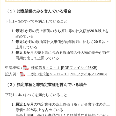
（１）指定業種のみを営んでいる場合
下記1～3のすべてを満たしていること
最近1か月
の売上原価のうち原油等の仕入額が
20％
以上を
占めている
最近1か月
の原油等仕入単価が前年同月に比して
20％
以上
上昇している
最近３か月
の売上高に占める原油等の仕入額の割合が前年
同期に比して上回っている
申請様式：
様式第５－ロ－１ [PDFファイル／98KB]
記入例：
（例）様式第５－ロ－１ [PDFファイル／120KB]
（２）指定業種と非指定業種を営んでいる場合
下記1～4のすべてを満たしていること
最近１か月
の指定業種の売上原価（※）が企業全体の売上
原価の
20％
以上を占めている
※売上原価…売れた商品の仕入れや製造に直接的にかかっ