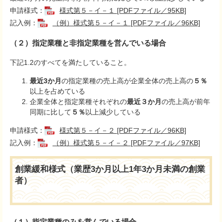
申請様式：
様式第５－イ－１ [PDFファイル／95KB]
記入例：
（例）様式第５－イ－１ [PDFファイル／96KB]
（２）指定業種と非指定業種を営んでいる場合
下記1.2のすべてを満たしていること。
最近3か月
の指定業種の売上高が企業全体の売上高の
５％
以上を占めている
企業全体と指定業種それぞれの
最近３か月
の売上高が前年
同期に比して
５％
以上減少している
​申請様式：
様式第５－イ－２ [PDFファイル／96KB]
記入例：
（例）様式第５－イ－２ [PDFファイル／97KB]
創業緩和様式
（
業歴3か月以上1年3か月未満の
創業
者）
（１）指定業種のみを営んでいる場合