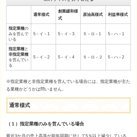
創業緩和様
通常様式
原油高様式
利益率様式
式
指定業種
の
みを営んで
5－イ－1
5－イ－3
５－ロ－1
5－ハ－1
いる
指定業種
と
非指定業種
5－イ－2
5－イ－4
５－ロ－２
5－ハ－2
を営んでい
る
※指定業種と非指定業種を営んでいる場合には、指定業種が主た
る業種かどうかは問いません。
通常様式
（１）指定業種のみを営んでいる場合
最近3か月の売上高等が前年同期に比して5％以上減少している