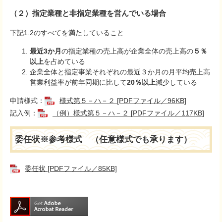
（２）指定業種と非指定業種を営んでいる場合
下記1.2のすべてを満たしていること
最近3か月
の指定業種の売上高が企業全体の売上高の
５％
以上
を占めている
企業全体と指定事業それぞれの最近３か月の月平均売上高
営業利益率が前年同期に比して
20％以上
減少している
申請様式：
様式第５－ハ－２ [PDFファイル／96KB]
記入例：
（例）様式第５－ハ－２ [PDFファイル／117KB]
委任状※参考様式 （任意様式でも承ります）
委任状 [PDFファイル／85KB]