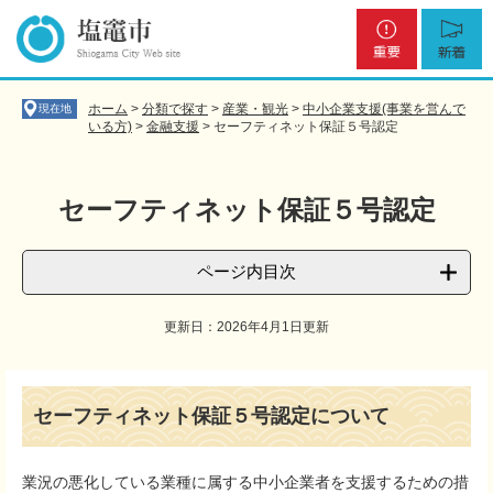
ペ
メ
重
新
ー
ニ
要
着
ジ
ュ
の
ー
先
を
ホーム
>
分類で探す
>
産業・観光
>
中小企業支援(事業を営んで
現在地
頭
飛
いる方)
>
金融支援
>
セーフティネット保証５号認定
で
ば
す
し
。
て
セーフティネット保証５号認定
本
文
へ
ページ内目次
更新日：2026年4月1日更新
本
文
セーフティネット保証５号認定について
業況の悪化している業種に属する中小企業者を支援するための措