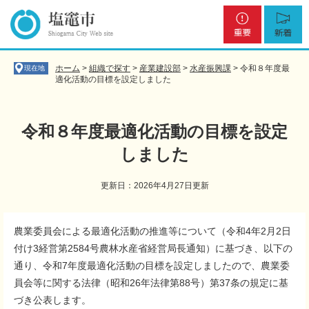
ペ
メ
重
新
ー
ニ
要
着
ジ
ュ
の
ー
先
を
ホーム
>
組織で探す
>
産業建設部
>
水産振興課
>
令和８年度最
現在地
頭
飛
適化活動の目標を設定しました
で
ば
す
し
。
て
令和８年度最適化活動の目標を設定
本
しました
文
へ
更新日：2026年4月27日更新
本
農業委員会による最適化活動の推進等について（令和4年2月2日
文
付け3経営第2584号農林水産省経営局長通知）に基づき、以下の
通り、令和7年度最適化活動の目標を設定しましたので、農業委
員会等に関する法律（昭和26年法律第88号）第37条の規定に基
づき公表します。