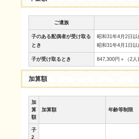
ご遺族
子のある配偶者が受け取る
昭和31年4月2日
とき
昭和31年4月1日
子が受け取るとき
847,300円＋（
加算額
加
算
加算額
年齢等制限
額
子
2