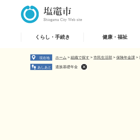
ペ
メ
ー
ニ
ジ
ュ
の
ー
先
を
くらし・手続き
健康・福祉
頭
飛
で
ば
す
し
ホーム
>
組織で探す
>
市民生活部
>
保険年金課
>
現在地
。
て
遺族基礎年金
本
文
へ