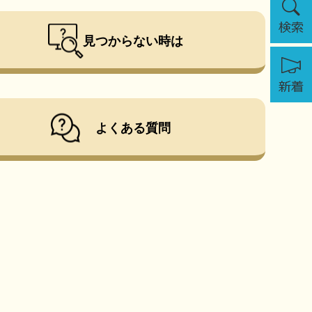
索
見つからない時は
新
着
よくある質問