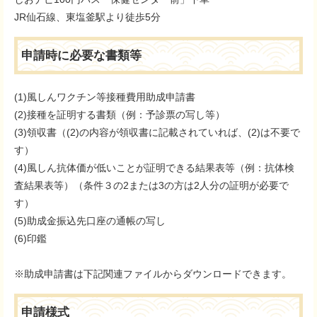
JR仙石線、東塩釜駅より徒歩5分
申請時に必要な書類等
(1)風しんワクチン等接種費用助成申請書
(2)接種を証明する書類（例：予診票の写し等）
(3)領収書（(2)の内容が領収書に記載されていれば、(2)は不要で
す）
(4)風しん抗体価が低いことが証明できる結果表等（例：抗体検
査結果表等）（条件３の2または3の方は2人分の証明が必要で
す）
(5)助成金振込先口座の通帳の写し
(6)印鑑
※助成申請書は下記関連ファイルからダウンロードできます。
申請様式