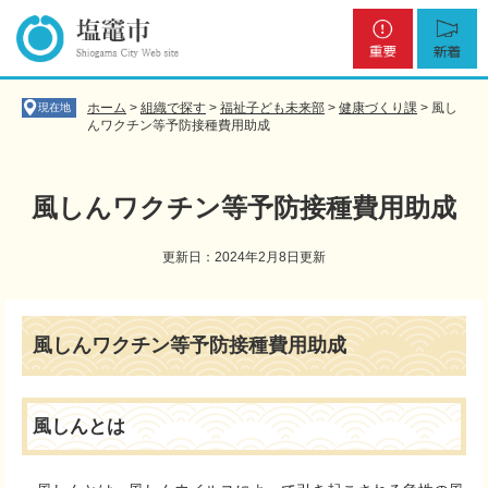
ペ
メ
重
新
ー
ニ
要
着
ジ
ュ
の
ー
先
を
ホーム
>
組織で探す
>
福祉子ども未来部
>
健康づくり課
>
風し
現在地
頭
飛
んワクチン等予防接種費用助成
で
ば
す
し
。
て
風しんワクチン等予防接種費用助成
本
文
更新日：2024年2月8日更新
へ
本
文
風しんワクチン等予防接種費用助成
風しんとは