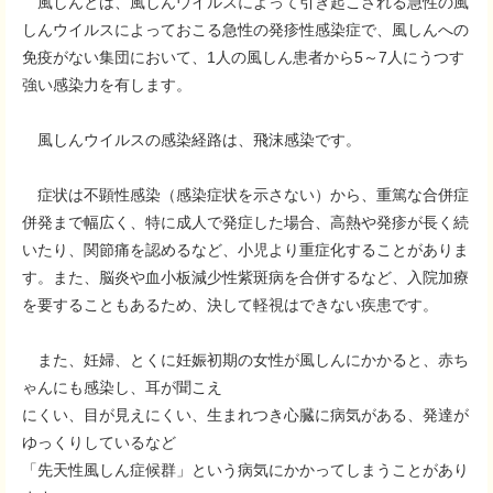
風しんとは、風しんウイルスによって引き起こされる急性の風
しんウイルスによっておこる急性の発疹性感染症で、風しんへの
免疫がない集団において、1人の風しん患者から5～7人にうつす
強い感染力を有します。
風しんウイルスの感染経路は、飛沫感染です。
症状は不顕性感染（感染症状を示さない）から、重篤な合併症
併発まで幅広く、特に成人で発症した場合、高熱や発疹が長く続
いたり、関節痛を認めるなど、小児より重症化することがありま
す。また、脳炎や血小板減少性紫斑病を合併するなど、入院加療
を要することもあるため、決して軽視はできない疾患です。
また、妊婦、とくに妊娠初期の女性が風しんにかかると、赤ち
ゃんにも感染し、耳が聞こえ
にくい、目が見えにくい、生まれつき心臓に病気がある、発達が
ゆっくりしているなど
「先天性風しん症候群」という病気にかかってしまうことがあり