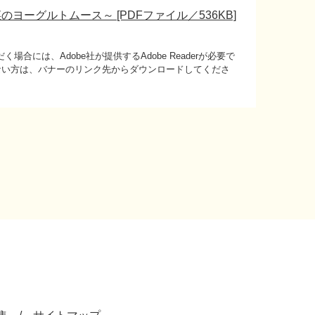
ーグルトムース～ [PDFファイル／536KB]
場合には、Adobe社が提供するAdobe Readerが必要で
持ちでない方は、バナーのリンク先からダウンロードしてくださ