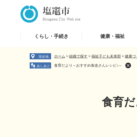
ペ
メ
ー
ニ
ジ
ュ
の
ー
先
を
くらし・手続き
健康・福祉
頭
飛
で
ば
す
し
ホーム
>
組織で探す
>
福祉子ども未来部
>
健康づ
現在地
。
て
食育だより～おすすめ食改さんレシピ♪～
本
文
へ
食育だ