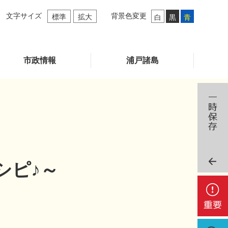
文字サイズ
背景色変更
標準
拡大
白
黒
青
市政情報
浦戸諸島
シピ♪～
重
要
検