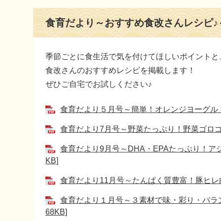
本
食育だより～おすすめ食改さんレシピ♪
文
季節ごとに食生活で気を付けてほしいポイントと
食改さんのおすすめレシピを掲載します！
ぜひご自宅でお試しください♪
食育だより５月号～簡単！オレンジヨーグルトプリ
食育だより7月号～野菜たっぷり！野菜ゴロゴロド
食育だより9月号～DHA・EPAたっぷり！アジ
KB]
食育だより11月号～たんぱく質豊富！豚ヒレ肉の
食育だより１月号～３素材で味・彩り・バラン
68KB]