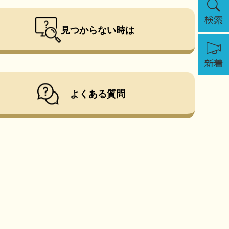
索
見つからない時は
新
着
よくある質問