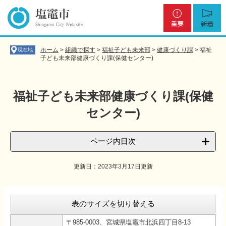
ペ
メ
重
新
ー
ニ
要
着
ジ
ュ
の
ー
先
を
ホーム
>
組織で探す
>
福祉子ども未来部
>
健康づくり課
>
福祉
現在地
頭
飛
子ども未来部健康づくり課(保健センター)
で
ば
す
し
。
て
福祉子ども未来部健康づくり課(保健
本
センター)
文
へ
ページ内目次
更新日：2023年3月17日更新
本
文
表のサイズを切り替える
〒985-0003、宮城県塩竈市北浜四丁目8-13