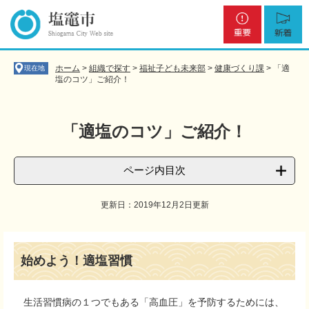
ペ
メ
重
新
ー
ニ
要
着
ジ
ュ
の
ー
先
を
ホーム
>
組織で探す
>
福祉子ども未来部
>
健康づくり課
>
「適
現在地
頭
飛
塩のコツ」ご紹介！
で
ば
す
し
。
て
「適塩のコツ」ご紹介！
本
文
へ
ページ内目次
更新日：2019年12月2日更新
本
文
始めよう！適塩習慣
生活習慣病の１つでもある「高血圧」を予防するためには、