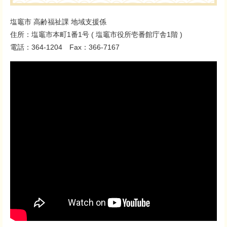
塩竈市 高齢福祉課 地域支援係
住所：塩竈市本町1番1号 ( 塩竈市役所壱番館庁舎1階 )
電話：364-1204 Fax：366-7167