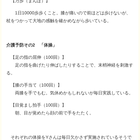
【万歩（まんぽ）】
1日10000歩歩くこと。膝が痛いので前ほどは歩けないが、
杖をつかって大地の感触を確かめながら歩いている。
介護予防その2 「体操」
【足の指の屈伸（100回）】
足の指を曲げたり伸ばしたりすることで、末梢神経を刺激す
る。
【膝の手当て（100回）】
両膝を手でもむ。気休めかもしれないが毎日実践している。
【目覚まし拍手（100回）】
朝、目が覚めたら顔の前で手をたたく。
それぞれの体操をYさんは毎日欠かさず実施されているそうで