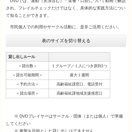
DVDでは、運動（実演含む）・栄養・口腔について動画で解説
され、フレイルチェックだけではなく、具体的な実践方法につい
て知ることができます。
市民個人での利用やサークル活動に、是非ご活用ください。
表のサイズを切り替える
貸し出しルール
＜貸出数＞
１グループ／１人につき原則1つ
＜貸出可能期間＞
最大１週間
＜予約方法＞
高齢福祉課窓口、電話受付
＜貸出場所＞
高齢福祉課地域支援係窓口
※ DVDプレイヤーはサークル・団体（または個人）で準備
してください
※ 複製を目的とした貸し出しはできません