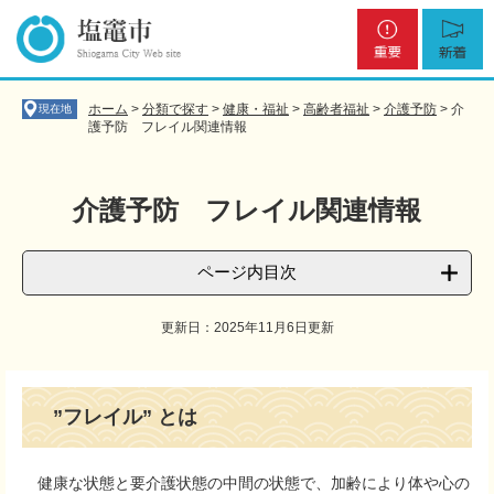
ペ
メ
重
新
ー
ニ
要
着
ジ
ュ
の
ー
先
を
ホーム
>
分類で探す
>
健康・福祉
>
高齢者福祉
>
介護予防
>
介
現在地
頭
飛
護予防 フレイル関連情報
で
ば
す
し
。
て
介護予防 フレイル関連情報
本
文
へ
ページ内目次
更新日：2025年11月6日更新
本
文
”
フレイル
” とは
健康な状態と要介護状態の中間の状態で、加齢により体や心の