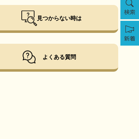
索
見つからない時は
新
着
よくある質問