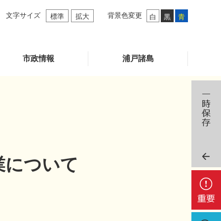
文字サイズ
背景色変更
標準
拡大
白
黒
青
市政情報
浦戸諸島
業について
重
要
検