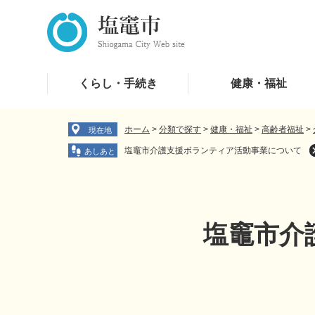
ペ
メ
ー
ニ
ジ
ュ
の
ー
先
を
くらし・手続き
健康・福祉
頭
飛
で
ば
す
し
ホーム
>
分類で探す
>
健康・福祉
>
高齢者福祉
>
現在地
。
て
塩竈市介護支援ボランティア活動事業について
本
文
へ
塩竈市介