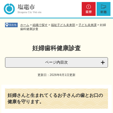
ペ
メ
重
新
ー
ニ
要
着
ジ
ュ
の
ー
先
を
ホーム
>
組織で探す
>
福祉子ども未来部
>
子ども未来課
>
妊婦
現在地
頭
飛
歯科健康診査
で
ば
す
し
。
て
妊婦歯科健康診査
本
文
へ
ページ内目次
更新日：2026年8月1日更新
本
文
妊婦さんと生まれてくるお子さんの歯とお口の
健康を守ります。