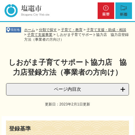
ペ
メ
重
新
ー
ニ
要
着
ジ
ュ
の
ー
先
を
ホーム
>
分類で探す
>
子育て・教育
>
子育て支援・助成・相談
現在地
頭
飛
>
子育て支援事業
>
しおがま子育てサポート協力店 協力店登録
方法（事業者の方向け）
で
ば
す
し
。
て
本
しおがま子育てサポート協力店 協
文
力店登録方法（事業者の方向け）
へ
ページ内目次
更新日：2023年2月1日更新
本
文
登録基準