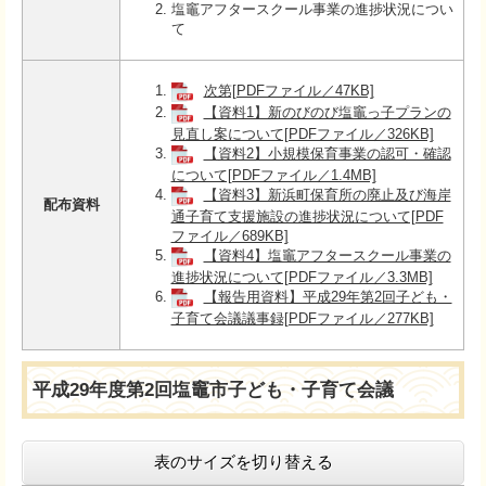
塩竈アフタースクール事業の進捗状況につい
て
次第[PDFファイル／47KB]
【資料1】新のびのび塩竈っ子プランの
見直し案について[PDFファイル／326KB]
【資料2】小規模保育事業の認可・確認
について[PDFファイル／1.4MB]
【資料3】新浜町保育所の廃止及び海岸
配布資料
通子育て支援施設の進捗状況について[PDF
ファイル／689KB]
【資料4】塩竈アフタースクール事業の
進捗状況について[PDFファイル／3.3MB]
【報告用資料】平成29年第2回子ども・
子育て会議議事録[PDFファイル／277KB]
平成29年度第2回塩竈市子ども・子育て会議
表のサイズを切り替える