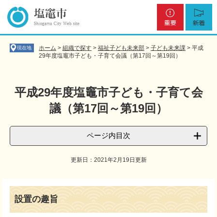
ペ
メ
重
新
ー
ニ
要
着
ジ
ュ
の
ー
先
を
ホーム
>
組織で探す
>
福祉子ども未来部
>
子ども未来課
>
平成
現在地
頭
飛
29年度塩竈市子ども・子育て会議（第17回～第19回）
で
ば
す
し
。
て
平成29年度塩竈市子ども・子育て会
本
議（第17回～第19回）
文
へ
ページ内目次
更新日：2021年2月19日更新
本
文
設置の趣旨