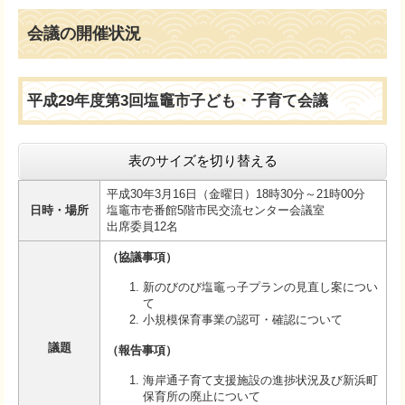
会議の開催状況
平成29年度第3回塩竈市子ども・子育て会議
表のサイズを切り替える
平成30年3月16日（金曜日）18時30分～21時00分
日時・場所
塩竈市壱番館5階市民交流センター会議室
出席委員12名
（協議事項）
新のびのび塩竈っ子プランの見直し案につい
て
小規模保育事業の認可・確認について
議題
（報告事項）
海岸通子育て支援施設の進捗状況及び新浜町
保育所の廃止について