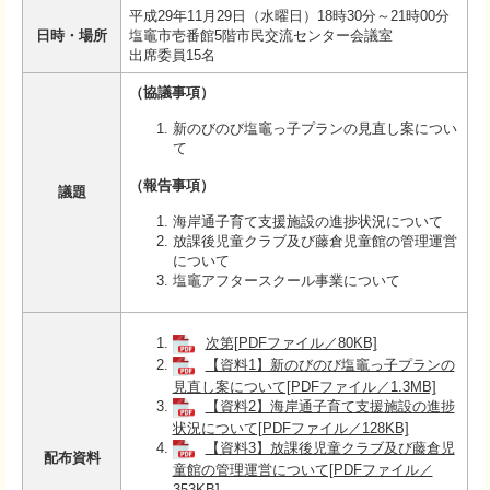
平成29年11月29日（水曜日）18時30分～21時00分
日時・場所
塩竈市壱番館5階市民交流センター会議室
出席委員15名
（協議事項）
新のびのび塩竈っ子プランの見直し案につい
て
（報告事項）
議題
海岸通子育て支援施設の進捗状況について
放課後児童クラブ及び藤倉児童館の管理運営
について
塩竈アフタースクール事業について
次第[PDFファイル／80KB]
【資料1】新のびのび塩竈っ子プランの
見直し案について[PDFファイル／1.3MB]
【資料2】海岸通子育て支援施設の進捗
状況について[PDFファイル／128KB]
【資料3】放課後児童クラブ及び藤倉児
配布資料
童館の管理運営について[PDFファイル／
353KB]