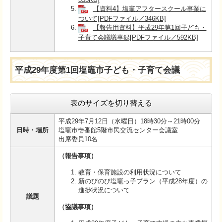
【資料4】塩竈アフタースクール事業に
ついて[PDFファイル／346KB]
【報告用資料】平成29年第1回子ども・
子育て会議議事録[PDFファイル／592KB]
平成29年度第1回塩竈市子ども・子育て会議
表のサイズを切り替える
平成29年7月12日（水曜日）18時30分～21時00分
日時・場所
塩竈市壱番館5階市民交流センター会議室
出席委員10名
（報告事項）
教育・保育施設の利用状況について
新のびのび塩竈っ子プラン（平成28年度）の
進捗状況について
議題
（協議事項）