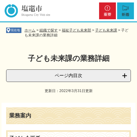
ペ
メ
重
新
ー
ニ
要
着
ジ
ュ
の
ー
先
を
ホーム
>
組織で探す
>
福祉子ども未来部
>
子ども未来課
>
子ど
現在地
頭
飛
も未来課の業務詳細
で
ば
す
し
。
て
子ども未来課の業務詳細
本
文
へ
ページ内目次
更新日：2022年3月31日更新
本
文
業務案内