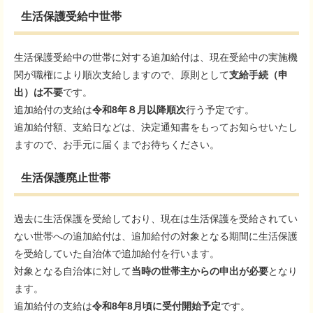
生活保護受給中世帯
生活保護受給中の世帯に対する追加給付は、現在受給中の実施機
関が職権により順次支給しますので、原則として
支
給手続（申
出）は不要
です。
追加給付の支給は
令和8年８
月以降順次
行う予定です。
追加給付額、支給日などは、決定通知書をもってお知らせいたし
ますので、お手元に届くまでお待ちください。
生活保護廃止世帯
過去に生活保護を受給しており、現在は生活保護を受給されてい
ない世帯への追加給付は、追加給付の対象となる期間に生活保護
を受給していた自治体で追加給付を行います。
対象となる自治体に対して
当時の世帯主からの申出が必要
となり
ます。
追加給付の支給は
令和8年8月頃に受付開始予定
です。