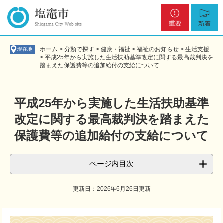
ペ
メ
重
新
ー
ニ
要
着
ジ
ュ
の
ー
先
を
ホーム
>
分類で探す
>
健康・福祉
>
福祉のお知らせ
>
生活支援
現在地
頭
飛
>
平成25年から実施した生活扶助基準改定に関する最高裁判決を
踏まえた保護費等の追加給付の支給について
で
ば
す
し
。
て
本
平成25年から実施した生活扶助基準
文
改定に関する最高裁判決を踏まえた
へ
保護費等の追加給付の支給について
ページ内目次
更新日：2026年6月26日更新
本