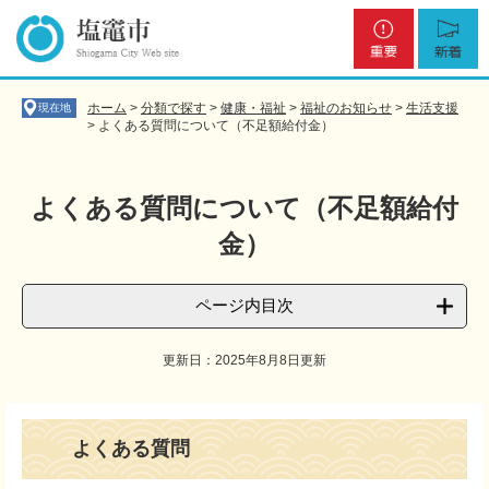
ペ
メ
重
新
ー
ニ
要
着
ジ
ュ
の
ー
先
を
ホーム
>
分類で探す
>
健康・福祉
>
福祉のお知らせ
>
生活支援
現在地
頭
飛
>
よくある質問について（不足額給付金）
で
ば
す
し
。
て
よくある質問について（不足額給付
本
金）
文
へ
ページ内目次
更新日：2025年8月8日更新
本
文
よくある質問