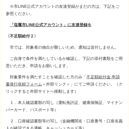
※市LINE公式アカウントの友達登録がまだの方は、下記をご
参照ください。
「塩竈市LINE公式アカウント」に友達登録を
〈不足額給付２〉
市では、対象者の抽出が難しいため、通知は送付しません。
ご自身で条件を満たしているか確認し、下記の添付書類をご用
意いただき、申請をお願いします。
対象要件を満たすことを確認した方のみ「
不足額給付金 申請
書発行依頼フォーム
＜外部リンク＞
」にてご申請ください。（ク
リックすると外部サイトへ移動します）
１．本人確認書類の写し（運転免許証、健康保険証、マイナン
バーカード、パスポート等）
２．口座確認書類等の写し（金融機関名・口座番号・口座名義
人が確認できる通帳、キャッシュカード等）