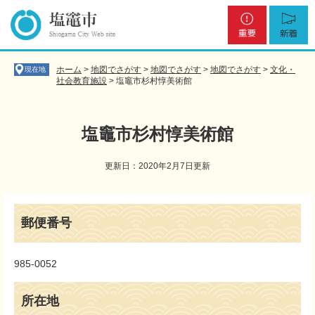
ペ
メ
重
新
ー
ニ
要
着
ジ
ュ
の
ー
先
を
ホーム
>
地図でさがす
>
地図でさがす
>
地図でさがす
>
文化・
現在地
頭
飛
社会教育施設
>
塩竈市杉村惇美術館
で
ば
す
し
。
て
塩竈市杉村惇美術館
本
文
更新日：2020年2月7日更新
へ
本
文
郵便番号
985-0052
所在地