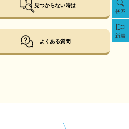
見つからない時は
索
新
着
よくある質問