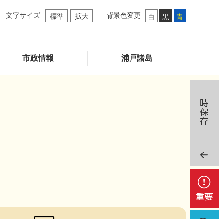
文字サイズ
背景色変更
標準
拡大
白
黒
青
市政情報
浦戸諸島
重
要
検