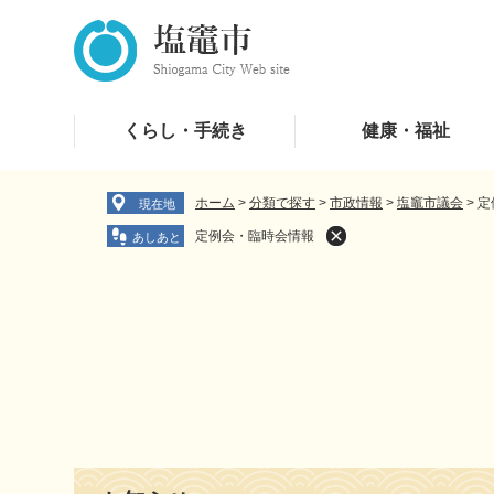
ペ
メ
ー
ニ
ジ
ュ
の
ー
先
を
くらし・手続き
健康・福祉
頭
飛
で
ば
す
し
ホーム
>
分類で探す
>
市政情報
>
塩竈市議会
>
定
現在地
。
て
定例会・臨時会情報
本
文
へ
本