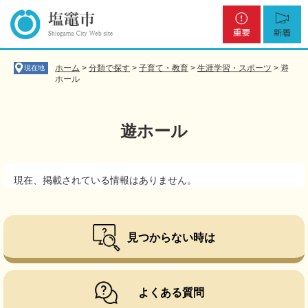
ペ
メ
重
新
ー
ニ
要
着
ジ
ュ
の
ー
先
を
ホーム
>
分類で探す
>
子育て・教育
>
生涯学習・スポーツ
>
遊
現在地
頭
飛
ホール
で
ば
す
し
。
て
遊ホール
本
文
へ
本
現在、掲載されている情報はありません。
文
見つからない時は
よくある質問